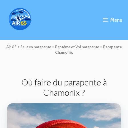
Aller
au
contenu
Menu
Air 65
>
Saut en parapente
>
Baptême et Vol parapente
>
Parapente
Chamonix
Où faire du parapente à
Chamonix ?